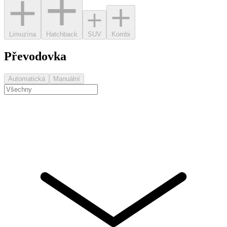
Limuzína
Hatchback
SUV
Kombi
Převodovka
Automatická
Manuální