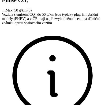
Emise CO₂
Max. 50 g/km
(
0
)
Vozidla s emisemi CO₂ do 50 g/km jsou typicky plug-in hybridní
modely (PHEV) a v ČR mají např. zvýhodněnou cenu na dálniční
známku oproti spalovacím vozům.