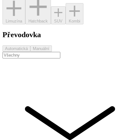
Limuzína
Hatchback
SUV
Kombi
Převodovka
Automatická
Manuální