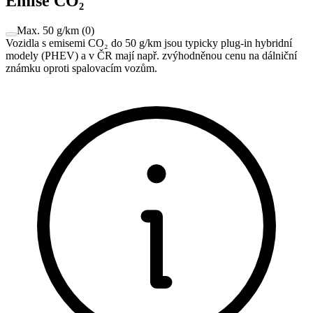
Emise CO₂
Max. 50 g/km
(
0
)
Vozidla s emisemi CO₂ do 50 g/km jsou typicky plug-in hybridní
modely (PHEV) a v ČR mají např. zvýhodněnou cenu na dálniční
známku oproti spalovacím vozům.