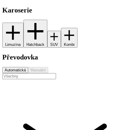
Karoserie
Limuzína
Hatchback
SUV
Kombi
Převodovka
Automatická
Manuální