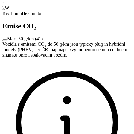
k
kW
Bez limitu
Bez limitu
Emise CO₂
Max. 50 g/km
(
41
)
Vozidla s emisemi CO₂ do 50 g/km jsou typicky plug-in hybridní
modely (PHEV) a v ČR mají např. zvýhodněnou cenu na dálniční
známku oproti spalovacím vozům.