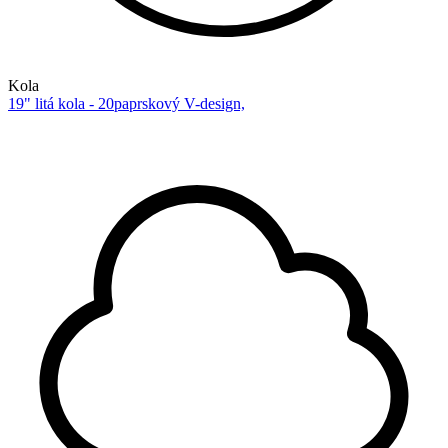
Kola
19" litá kola - 20paprskový V-design,