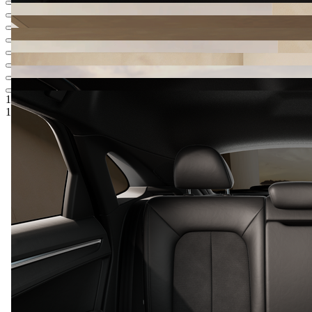
1 438 399 Kč
1
Ceníková cena
1 121 951 Kč
5