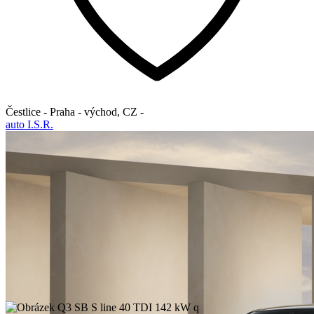
Čestlice - Praha - východ
,
CZ
-
auto I.S.R.