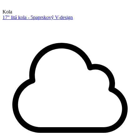
Kola
17" litá kola - 5paprskový V-design