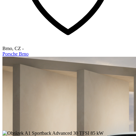
Brno
,
CZ
-
Porsche Brno