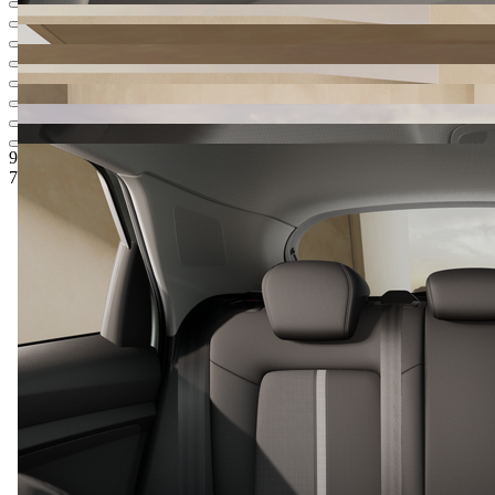
934 300 Kč
1
Ceníková cena
799 000 Kč
5