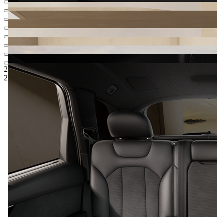
2 819 335 Kč
1
Ceníková cena
2 058 115 Kč
5