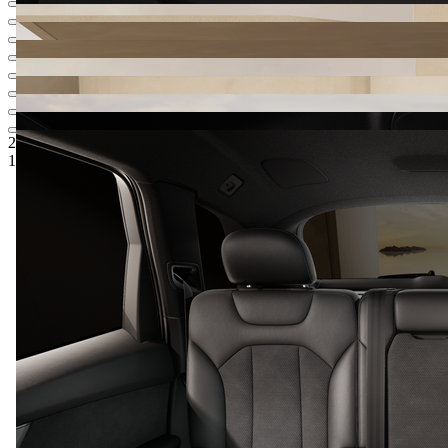
2 746 335 Kč
1
Ceníková cena
1 999 900 Kč
5