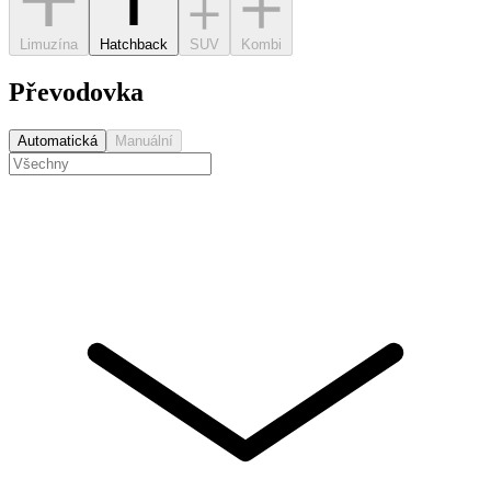
Limuzína
Hatchback
SUV
Kombi
Převodovka
Automatická
Manuální